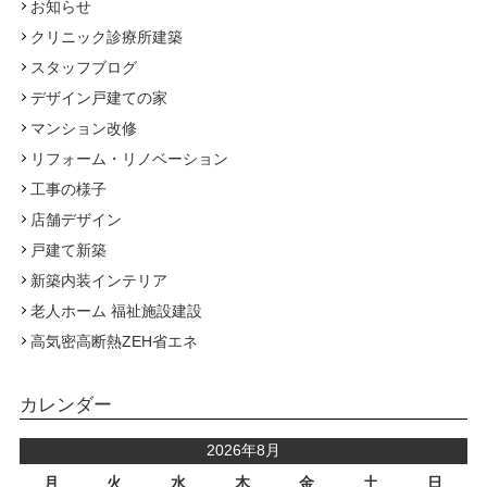
お知らせ
クリニック診療所建築
スタッフブログ
デザイン戸建ての家
マンション改修
リフォーム・リノベーション
工事の様子
店舗デザイン
戸建て新築
新築内装インテリア
老人ホーム 福祉施設建設
高気密高断熱ZEH省エネ
カレンダー
2026年8月
月
火
水
木
金
土
日