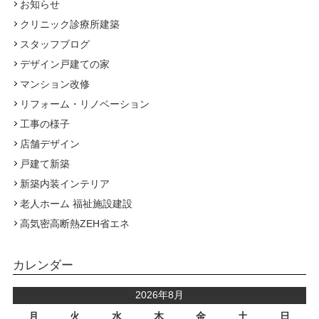
お知らせ
クリニック診療所建築
スタッフブログ
デザイン戸建ての家
マンション改修
リフォーム・リノベーション
工事の様子
店舗デザイン
戸建て新築
新築内装インテリア
老人ホーム 福祉施設建設
高気密高断熱ZEH省エネ
カレンダー
2026年8月
月
火
水
木
金
土
日