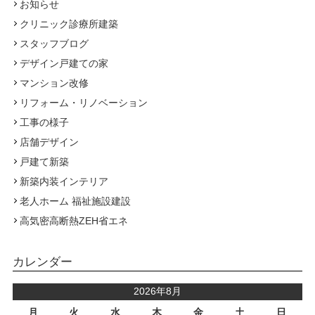
お知らせ
クリニック診療所建築
スタッフブログ
デザイン戸建ての家
マンション改修
リフォーム・リノベーション
工事の様子
店舗デザイン
戸建て新築
新築内装インテリア
老人ホーム 福祉施設建設
高気密高断熱ZEH省エネ
カレンダー
2026年8月
月
火
水
木
金
土
日