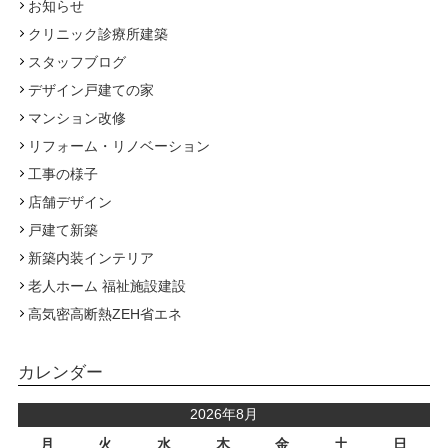
お知らせ
クリニック診療所建築
スタッフブログ
デザイン戸建ての家
マンション改修
リフォーム・リノベーション
工事の様子
店舗デザイン
戸建て新築
新築内装インテリア
老人ホーム 福祉施設建設
高気密高断熱ZEH省エネ
カレンダー
2026年8月
月
火
水
木
金
土
日