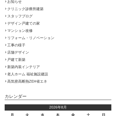
お知らせ
クリニック診療所建築
スタッフブログ
デザイン戸建ての家
マンション改修
リフォーム・リノベーション
工事の様子
店舗デザイン
戸建て新築
新築内装インテリア
老人ホーム 福祉施設建設
高気密高断熱ZEH省エネ
カレンダー
2026年8月
月
火
水
木
金
土
日