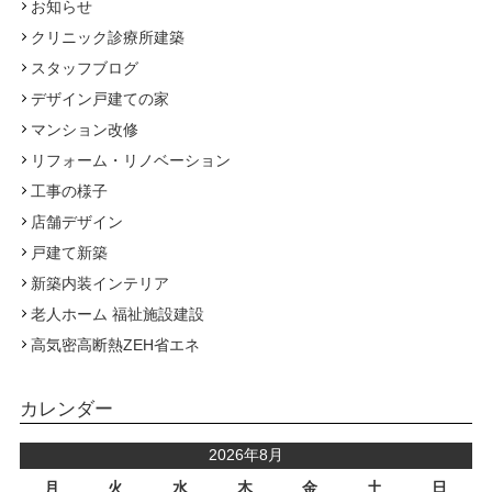
お知らせ
クリニック診療所建築
スタッフブログ
デザイン戸建ての家
マンション改修
リフォーム・リノベーション
工事の様子
店舗デザイン
戸建て新築
新築内装インテリア
老人ホーム 福祉施設建設
高気密高断熱ZEH省エネ
カレンダー
2026年8月
月
火
水
木
金
土
日