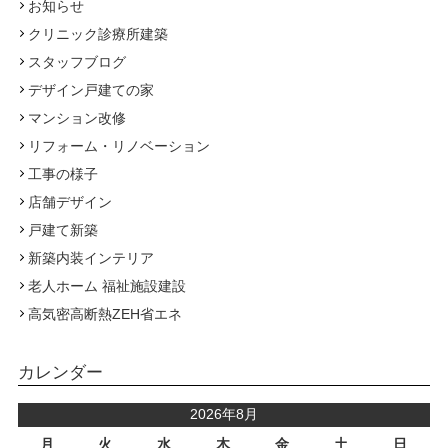
お知らせ
クリニック診療所建築
スタッフブログ
デザイン戸建ての家
マンション改修
リフォーム・リノベーション
工事の様子
店舗デザイン
戸建て新築
新築内装インテリア
老人ホーム 福祉施設建設
高気密高断熱ZEH省エネ
カレンダー
2026年8月
月
火
水
木
金
土
日