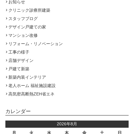
お知らせ
クリニック診療所建築
スタッフブログ
デザイン戸建ての家
マンション改修
リフォーム・リノベーション
工事の様子
店舗デザイン
戸建て新築
新築内装インテリア
老人ホーム 福祉施設建設
高気密高断熱ZEH省エネ
カレンダー
2026年8月
月
火
水
木
金
土
日