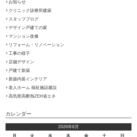
お知らせ
クリニック診療所建築
スタッフブログ
デザイン戸建ての家
マンション改修
リフォーム・リノベーション
工事の様子
店舗デザイン
戸建て新築
新築内装インテリア
老人ホーム 福祉施設建設
高気密高断熱ZEH省エネ
カレンダー
2026年8月
月
火
水
木
金
土
日