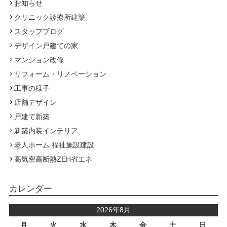
お知らせ
クリニック診療所建築
スタッフブログ
デザイン戸建ての家
マンション改修
リフォーム・リノベーション
工事の様子
店舗デザイン
戸建て新築
新築内装インテリア
老人ホーム 福祉施設建設
高気密高断熱ZEH省エネ
カレンダー
2026年8月
月
火
水
木
金
土
日