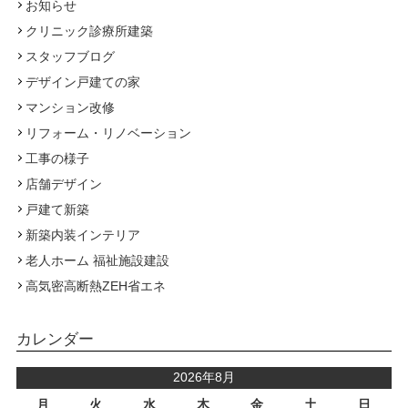
お知らせ
クリニック診療所建築
スタッフブログ
デザイン戸建ての家
マンション改修
リフォーム・リノベーション
工事の様子
店舗デザイン
戸建て新築
新築内装インテリア
老人ホーム 福祉施設建設
高気密高断熱ZEH省エネ
カレンダー
2026年8月
月
火
水
木
金
土
日