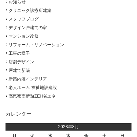
お知らせ
クリニック診療所建築
スタッフブログ
デザイン戸建ての家
マンション改修
リフォーム・リノベーション
工事の様子
店舗デザイン
戸建て新築
新築内装インテリア
老人ホーム 福祉施設建設
高気密高断熱ZEH省エネ
カレンダー
2026年8月
月
火
水
木
金
土
日