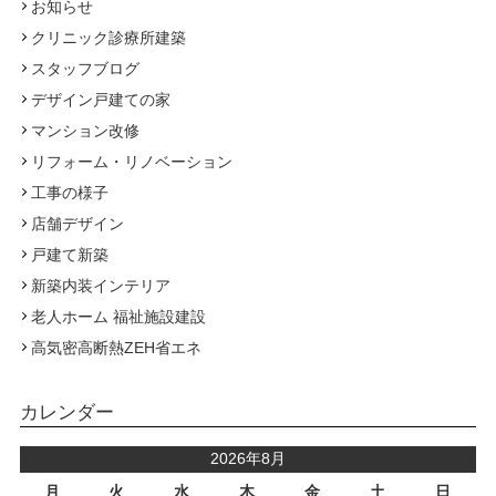
お知らせ
クリニック診療所建築
スタッフブログ
デザイン戸建ての家
マンション改修
リフォーム・リノベーション
工事の様子
店舗デザイン
戸建て新築
新築内装インテリア
老人ホーム 福祉施設建設
高気密高断熱ZEH省エネ
カレンダー
2026年8月
月
火
水
木
金
土
日