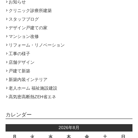
お知らせ
クリニック診療所建築
スタッフブログ
デザイン戸建ての家
マンション改修
リフォーム・リノベーション
工事の様子
店舗デザイン
戸建て新築
新築内装インテリア
老人ホーム 福祉施設建設
高気密高断熱ZEH省エネ
カレンダー
2026年8月
月
火
水
木
金
土
日