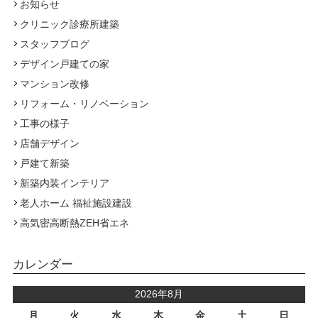
お知らせ
クリニック診療所建築
スタッフブログ
デザイン戸建ての家
マンション改修
リフォーム・リノベーション
工事の様子
店舗デザイン
戸建て新築
新築内装インテリア
老人ホーム 福祉施設建設
高気密高断熱ZEH省エネ
カレンダー
2026年8月
月
火
水
木
金
土
日