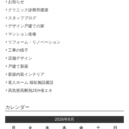
お知らせ
クリニック診療所建築
スタッフブログ
デザイン戸建ての家
マンション改修
リフォーム・リノベーション
工事の様子
店舗デザイン
戸建て新築
新築内装インテリア
老人ホーム 福祉施設建設
高気密高断熱ZEH省エネ
カレンダー
2026年8月
月
火
水
木
金
土
日