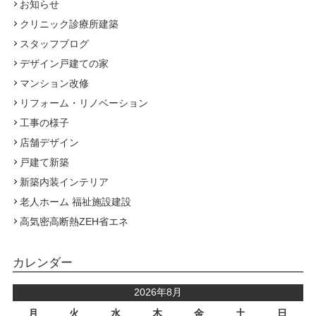
お知らせ
クリニック診療所建築
スタッフブログ
デザイン戸建ての家
マンション改修
リフォーム・リノベーション
工事の様子
店舗デザイン
戸建て新築
新築内装インテリア
老人ホーム 福祉施設建設
高気密高断熱ZEH省エネ
カレンダー
2026年8月
月
火
水
木
金
土
日