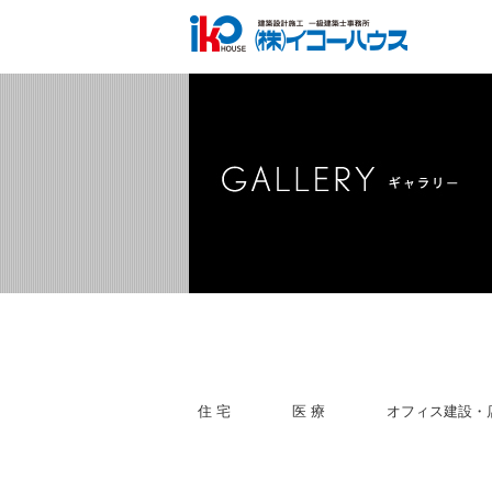
住 宅
医 療
オフィス建設・